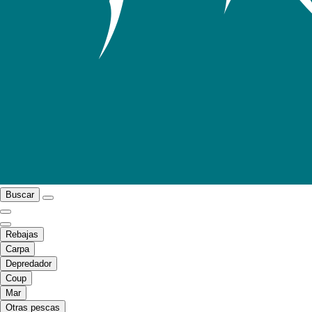
Buscar
Rebajas
Carpa
Depredador
Coup
Mar
Otras pescas