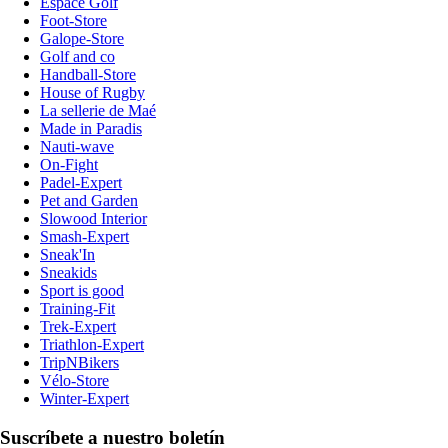
Espace Golf
Foot-Store
Galope-Store
Golf and co
Handball-Store
House of Rugby
La sellerie de Maé
Made in Paradis
Nauti-wave
On-Fight
Padel-Expert
Pet and Garden
Slowood Interior
Smash-Expert
Sneak'In
Sneakids
Sport is good
Training-Fit
Trek-Expert
Triathlon-Expert
TripNBikers
Vélo-Store
Winter-Expert
Suscríbete a nuestro boletín