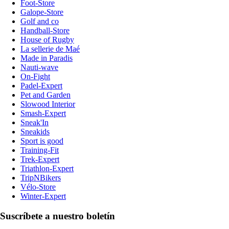
Foot-Store
Galope-Store
Golf and co
Handball-Store
House of Rugby
La sellerie de Maé
Made in Paradis
Nauti-wave
On-Fight
Padel-Expert
Pet and Garden
Slowood Interior
Smash-Expert
Sneak'In
Sneakids
Sport is good
Training-Fit
Trek-Expert
Triathlon-Expert
TripNBikers
Vélo-Store
Winter-Expert
Suscríbete a nuestro boletín