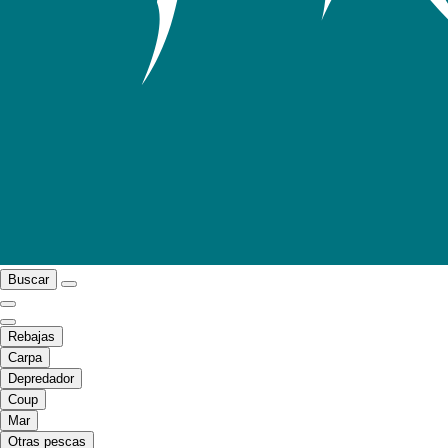
Buscar
Rebajas
Carpa
Depredador
Coup
Mar
Otras pescas