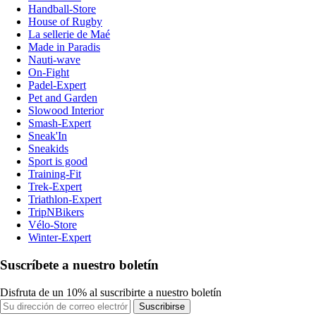
Handball-Store
House of Rugby
La sellerie de Maé
Made in Paradis
Nauti-wave
On-Fight
Padel-Expert
Pet and Garden
Slowood Interior
Smash-Expert
Sneak'In
Sneakids
Sport is good
Training-Fit
Trek-Expert
Triathlon-Expert
TripNBikers
Vélo-Store
Winter-Expert
Suscríbete a nuestro boletín
Disfruta de un 10% al suscribirte a nuestro boletín
Suscribirse