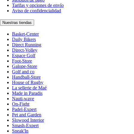
Tarifas y opciones de envío
Aviso de confidencialidad
Nuestras tiendas
Basket-Center
Daily Bikers
Direct Running
Direct-Volley
Espace Golf
Foot-Store
Galope-Store
Golf and co
Handball-Store
House of Rugby
La sellerie de Maé
Made in Paradis
Nauti-wave
On-Fight
Padel-Expert
Pet and Garden
Slowood Interior
Smash-Expert
Sneak'In