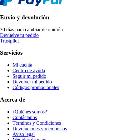
Envío y devolución
30 días para cambiar de opinión
Devuelve tu pedido
Trustpilot
Servicios
Mi cuenta
Centro de ayuda
Seguir mi pedido
Devolver mi pedido
Códigos promocionales
Acerca de
¿Quiénes somos?
Contáctanos
Términos y Condiciones
Devoluciones y reembolsos
Aviso legal
Métodos de pago