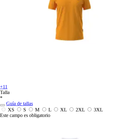
+11
Talla
*
Guía de tallas
XS
S
M
L
XL
2XL
3XL
Este campo es obligatorio