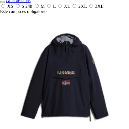
Guía de tallas
XS
S
24h
M
L
XL
2XL
3XL
Este campo es obligatorio