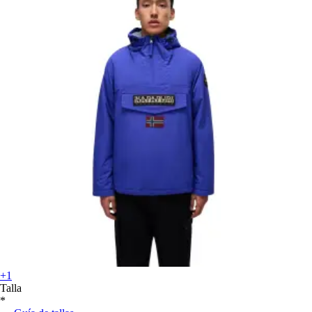
+1
Talla
*