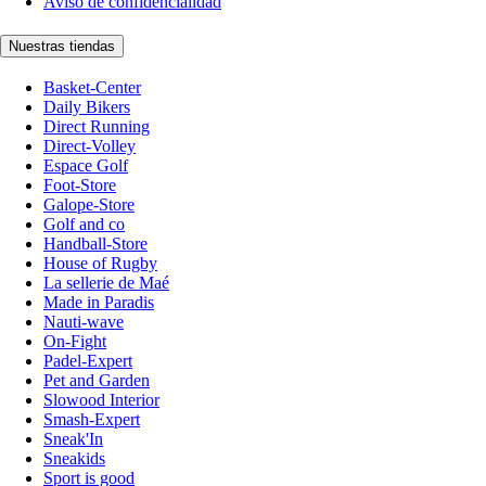
Aviso de confidencialidad
Nuestras tiendas
Basket-Center
Daily Bikers
Direct Running
Direct-Volley
Espace Golf
Foot-Store
Galope-Store
Golf and co
Handball-Store
House of Rugby
La sellerie de Maé
Made in Paradis
Nauti-wave
On-Fight
Padel-Expert
Pet and Garden
Slowood Interior
Smash-Expert
Sneak'In
Sneakids
Sport is good