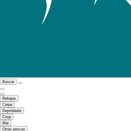
Buscar
Rebajas
Carpa
Depredador
Coup
Mar
Otras pescas