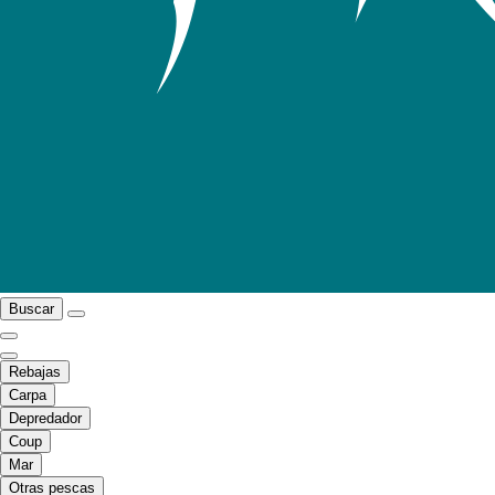
Buscar
Rebajas
Carpa
Depredador
Coup
Mar
Otras pescas