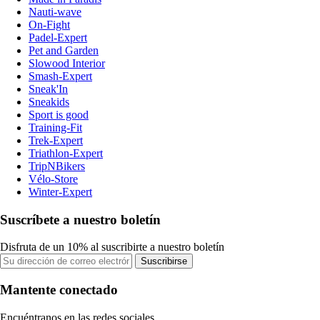
Nauti-wave
On-Fight
Padel-Expert
Pet and Garden
Slowood Interior
Smash-Expert
Sneak'In
Sneakids
Sport is good
Training-Fit
Trek-Expert
Triathlon-Expert
TripNBikers
Vélo-Store
Winter-Expert
Suscríbete a nuestro boletín
Disfruta de un 10% al suscribirte a nuestro boletín
Suscribirse
Mantente conectado
Encuéntranos en las redes sociales