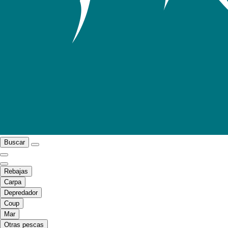
Buscar
Rebajas
Carpa
Depredador
Coup
Mar
Otras pescas