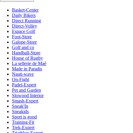
Basket-Center
Daily Bikers
Direct Running
Direct-Volley
Espace Golf
Foot-Store
Galope-Store
Golf and co
Handball-Store
House of Rugby
La sellerie de Maé
Made in Paradis
Nauti-wave
On-Fight
Padel-Expert
Pet and Garden
Slowood Interior
Smash-Expert
Sneak'In
Sneakids
Sport is good
Training-Fit
Trek-Expert
Triathlon-Expert