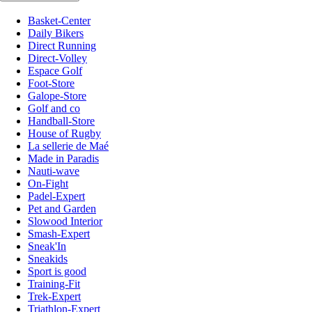
Basket-Center
Daily Bikers
Direct Running
Direct-Volley
Espace Golf
Foot-Store
Galope-Store
Golf and co
Handball-Store
House of Rugby
La sellerie de Maé
Made in Paradis
Nauti-wave
On-Fight
Padel-Expert
Pet and Garden
Slowood Interior
Smash-Expert
Sneak'In
Sneakids
Sport is good
Training-Fit
Trek-Expert
Triathlon-Expert