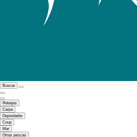
Buscar
Rebajas
Carpa
Depredador
Coup
Mar
Otras pescas